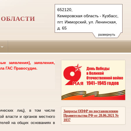
652120,
Кемеровская область - Кузбасс,
 ОБЛАСТИ
пгт. Ижморский, ул. Ленинская,
д. 65
Тел.: (384-59) 2-15-85
развернуть
izhmorsky.kmr@sudrf.ru
е заявления), заявления,
ла ГАС Правосудие.
ических лиц), в том числе
Запросы ОПФР по постановлению
Правительства РФ от 28.06.2021 №
ой власти и органов местного
1037
ителей на общих основаниях в