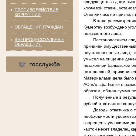
следующего за днем выне
ключевой ставки, установ
ПРОТИВОДЕЙСТВИЕ
Ответчик иск не признал,
КОРРУПЦИИ
В ходе рассмотрения
ОБРАЩЕНИЯ ГРАЖДАН
Кумертау возбуждено угол
неизвестного лица.
ВНЕПРОЦЕССУАЛЬНЫЕ
Постановлением след
ОБРАЩЕНИЯ
причинен имущественный
неустановленные лица, н
умысел на хищение денеж
незаконной банковской о
потерпевшей, причинив е
Материалами дела было по
АО «Альфа-Банк»
в разме
образом, общая сумма пе
Полученные в резуль
рублей ответчик не верну
Доводы ответчика о 
необходимости удовлетвор
запрещены условиями дог
картой несет владелец ка
Не согласившись с указа