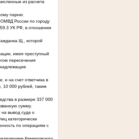
численные из расчета
омому парню.
а ОМВД России по городу
159.3 УК РФ, в отношении
ажданка Щ., которой
рации, имея преступный
огом пересечения
ринадлежащие
 и на счет ответчика в
, 10 000 рублей, таким
едства в размере 337 000
азванную сумму.
 на вывод суда о
лиц категорически
енность по операциям с
пределением Кемеровского