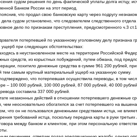
сения судом решения по день фактической уплаты долга истцу, ис
ленной Банком России на этот период.
 пояснив, что продал свою банковскую карту через подругу незнак
 дела судом установлено, что следователем следственного отдел
овное дело по признакам преступления, предусмотренного ч.3 ст.
ователя потерпевшей по указанному уголовному делу признана гр
 ущерб при следующих обстоятельствах:
аходясь в неустановленном месте на территории Российской Феде
ных средств, из корыстных побуждений, путем обмана, под предл
перации, похитило денежные средства в сумме 961 200 рублей, п
й тем самым крупный материальный ущерб на указанную сумму.
дтверждено, что потерпевшая осуществила переводы, в том числе,
ре – 100 000 рублей, 100 000 рублей, 87 000 рублей, 40 000 рублей
ревода составила 337 000 рублей.
тате незаконных действий в отношении потерпевшего денежные ср
л, чем неосновательно обогатился за счет потерпевшего на вышен
том, что он не пользовался денежными средствами истца, не влияет
ения требований истца, поскольку передача карты в руки третьих 
овора между банком и клиентом, при этом персональную ответств
рты.
нным решением, ответчик подал апелляционную жалобу, однако о