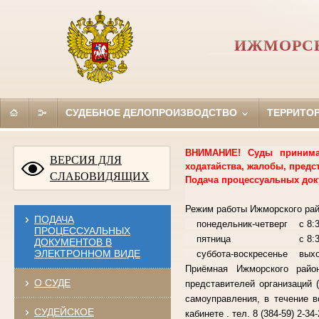
ИЖМОРСК
СУДЕБНОЕ ДЕЛОПРОИЗВОДСТВО
ТЕРРИТО
ВНИМАНИЕ! Суды принимаю
ВЕРСИЯ ДЛЯ
ходатайства, жалобы, предс
СЛАБОВИДЯЩИХ
Подача процессуальных док
Режим работы Ижморского рай
ПОДАЧА
понедельник-четверг с 8:30
ПРОЦЕССУАЛЬНЫХ
пятница с 8:30-16:15
ДОКУМЕНТОВ В
ЭЛЕКТРОННОМ ВИДЕ
суббота-воскресенье вы
Приёмная Ижморского райо
О СУДЕ
представителей организаций 
самоуправления, в течение в
СУДЕЙСКОЕ
кабинете . тел. 8 (384-59) 2-34