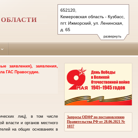
652120,
Кемеровская область - Кузбасс,
 ОБЛАСТИ
пгт. Ижморский, ул. Ленинская,
д. 65
Тел.: (384-59) 2-15-85
развернуть
izhmorsky.kmr@sudrf.ru
е заявления), заявления,
ла ГАС Правосудие.
ических лиц), в том числе
Запросы ОПФР по постановлению
Правительства РФ от 28.06.2021 №
ой власти и органов местного
1037
ителей на общих основаниях в