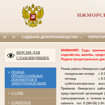
ИЖМОРСК
СУДЕБНОЕ ДЕЛОПРОИЗВОДСТВО
ТЕРРИТО
ВНИМАНИЕ! Суды принимаю
ВЕРСИЯ ДЛЯ
ходатайства, жалобы, предс
СЛАБОВИДЯЩИХ
Подача процессуальных док
Режим работы Ижморского рай
ПОДАЧА
понедельник-четверг с 8:30
ПРОЦЕССУАЛЬНЫХ
пятница с 8:30-16:15
ДОКУМЕНТОВ В
ЭЛЕКТРОННОМ ВИДЕ
суббота-воскресенье вы
Приёмная Ижморского райо
О СУДЕ
представителей организаций 
самоуправления, в течение в
СУДЕЙСКОЕ
кабинете . тел. 8 (384-59) 2-34