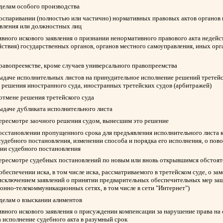
 делам особого производства
 оспаривании (полностью или частично) нормативных правовых актов органов 
авления или должностных лиц
вного искового заявления о признании ненормативного правового акта недейс
йствия) государственных органов, органов местного самоуправления, иных ор
правопреемстве, кроме случаев универсального правопреемства
выдаче исполнительных листов на принудительное исполнение решений третейск
 решения иностранного суда, иностранных третейских судов (арбитражей)
 отмене решения третейского суда
выдаче дубликата исполнительного листа
пересмотре заочного решения судом, вынесшим это решение
восстановлении пропущенного срока для предъявления исполнительного листа 
судебного постановления, изменении способа и порядка его исполнения, о пов
нии судебного постановления
пересмотре судебных постановлений по новым или вновь открывшимся обстоят
обеспечении иска, в том числе иска, рассматриваемого в третейском суде, о з
 исключением заявлений о принятии предварительных обеспечительных мер защ
нно-телекоммуникационных сетях, в том числе в сети "Интернет")
 делам о взыскании алиментов
вного искового заявления о присуждении компенсации за нарушение права на
а исполнение судебного акта в разумный срок