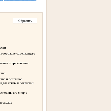
ности
оговоров, не содержащего
ования о применении
ство
ство и денежное
я для исковых заявлений
словии, что спор о
и сделок