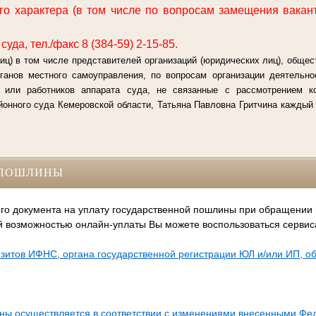
о характера (в том числе по вопросам замещения вакан
уда, тел./факс 8 (384-59) 2-15-85.
иц) в том числе представителей организаций (юридических лиц), общес
рганов местного самоуправления, по вопросам организации деятельно
й или работников аппарата суда, не связанные с рассмотрением 
онного суда Кемеровской области, Татьяна Павловна Гритчина каждый п
СПОШЛИНЫ
го документа на уплату государственной пошлины при обращении
й возможностью онлайн-уплаты Вы можете воспользоваться серви
зитов ИФНС, органа государственной регистрации ЮЛ и/или ИП, 
ины осуществляется в соответствии с изменениями внесенными Ф