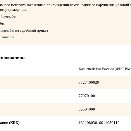
вного искового заявления о присуждении компенсации за нарушение условий 
ном учреждении
ой жалобы
обы
й жалобы на судебный приказ
й жалобы
 госпошлины
Казначейство России (ФНС Рос
7727406020
770701001
32504000
ации (КБК):
18210803010011050110