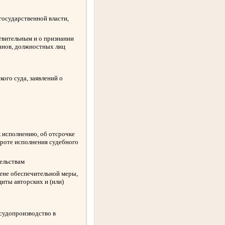
государственной власти,
твительным и о признании
ганов, должностных лиц
ого суда, заявлений о
к исполнению, об отсрочке
ороте исполнения судебного
ельствам
амене обеспечительной меры,
иты авторских и (или)
 судопроизводство в