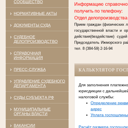
СООБЩЕСТВО
Информацию справочног
получить по телефону:
НОРМАТИВНЫЕ АКТЫ
Отдел делопроизводства с
Прием граждан (физических л
ДОКУМЕНТЫ СУДА
государственной власти и о
действия(бездействие) суде
СУДЕБНОЕ
ДЕЛОПРОИЗВОДСТВО
Председатель Ижморского рай
тел. 8 (384-59) 2-16-94
СПРАВОЧНАЯ
ИНФОРМАЦИЯ
ПРЕСС-СЛУЖБА
КАЛЬКУЛЯТОР ГО
УПРАВЛЕНИЕ СУДЕБНОГО
Для заполнения платежно
ДЕПАРТАМЕНТА
юрисдикции с дальнейше
налоговой службы:
СУДЫ СУБЪЕКТА РФ
Определение рекви
адрес
МУНИЦИПАЛЬНЫЕ
ОРГАНЫ ВЛАСТИ
Уплата госпошлины
ВАКАНСИИ
Расчёт размера госпошл