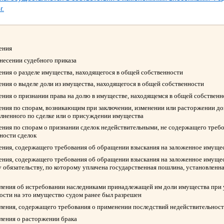
г.
ления
ынесении судебного приказа
ления о разделе имущества, находящегося в общей собственности
ления о выделе доли из имущества, находящегося в общей собственности
ления о признании права на долю в имуществе, находящемся в общей собствен
ления по спорам, возникающим при заключении, изменении или расторжении д
олненного по сделке или о присуждении имущества
ления по спорам о признании сделок недействительными, не содержащего треб
ности сделок
ления, содержащего требования об обращении взыскания на заложенное имуще
ления, содержащего требования об обращении взыскания на заложенное имуще
 обязательству, по которому уплачена государственная пошлина, установленна
вления об истребовании наследниками принадлежащей им доли имущества при у
ости на это имущество судом ранее был разрешен
вления, содержащего требования о применении последствий недействительност
вления о расторжении брака